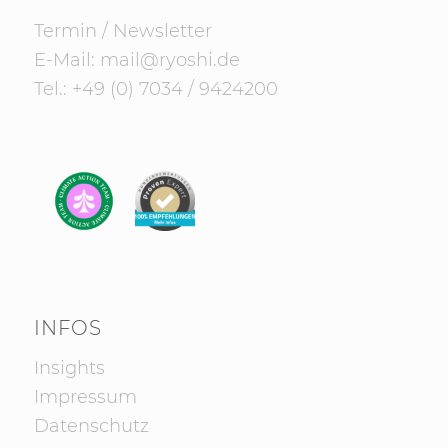
Termin
/
Newsletter
E-Mail:
mail@ryoshi.de
Tel.:
+49 (0) 7034 / 9424200
INFOS
Insights
Impressum
Datenschutz